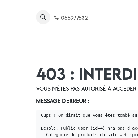
Se rendre au contenu
065977632
Békane
Nos produits
403 : Interd
Vous n'êtes pas autorisé à accéder
Message d'erreur :
Oups ! On dirait que vous êtes tombé su
Désolé, Public user (id=4) n'a pas d'acc
- Catégorie de produits du site web (pro