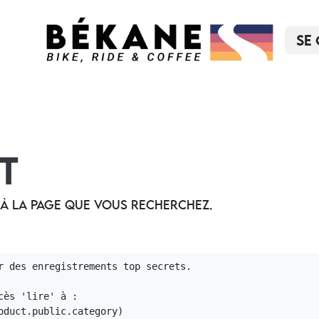
Se
Réparation
Leasing
Rides
L'équipe
Nous
it
 à la page que vous recherchez.
r des enregistrements top secrets.

ès 'lire' à :

duct.public.category)
