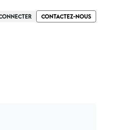
 connecter
Contactez
-nou
​s
 contacter
Blog
Aide